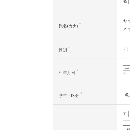
名
セ
*
氏名(カナ)
メ
*
性別
*
生年月日
年
*
学年・区分
〒
(