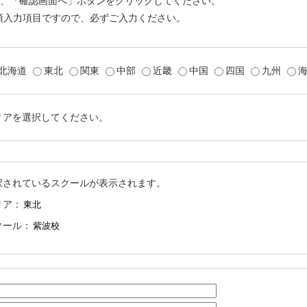
、「確認画面へ」ボタンをクリックしてください。
須入力項目ですので、必ずご入力ください。
北海道
東北
関東
中部
近畿
中国
四国
九州
リアを選択してください。
択されているスクールが表示されます。
リア：
クール：