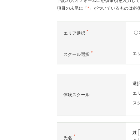
下記の入力フォームに必須事項を入力して
項目の末尾に「
*
」がついているものは必
*
エリア選択
*
エ
スクール選択
選
エ
体験スクール
ス
姓
*
氏名