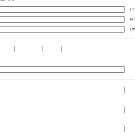
(
(
(
-
-