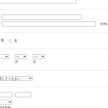
イ
イ
(全角
男
女
月
日
-
都道府県)