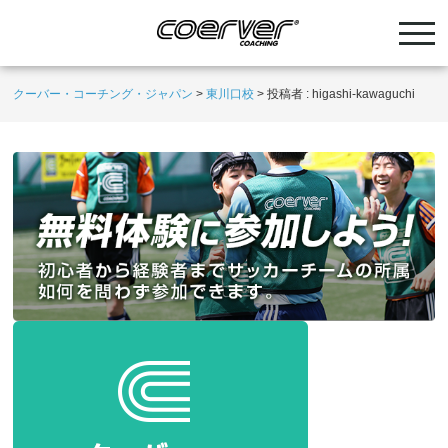
クーバー・コーチング・ジャパン
>
東川口校
>
投稿者 : higashi-kawaguchi