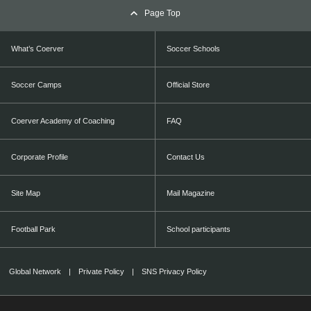
Page Top
What’s Coerver
Soccer Schools
Soccer Camps
Official Store
Coerver Academy of Coaching
FAQ
Corporate Profile
Contact Us
Site Map
Mail Magazine
Football Park
School participants
Global Network
|
Private Policy
|
SNS Privacy Policy