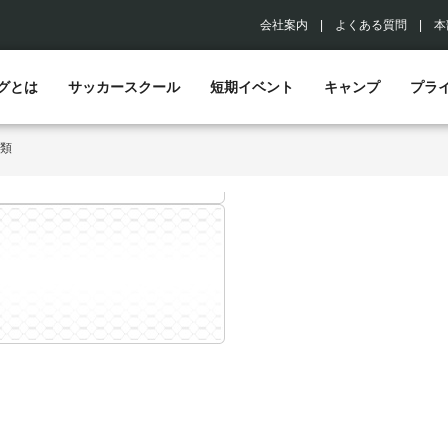
会社案内
|
よくある質問
|
本
グとは
サッカースクール
短期イベント
キャンプ
プラ
類