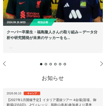
2024.09.25.WED
特別企画
クーバー卒業生・福島隆人さんの取り組み～データ分
析や研究開発が未来のサッカーをも...
...
お知らせ
2026.06.10
キャンプ
【2027年1月開催予定】イタリア選抜ツアー 4会場(苗場、御
殿場(2泊3日)、Jヴィレッジ、和歌山串本)参加者より選考