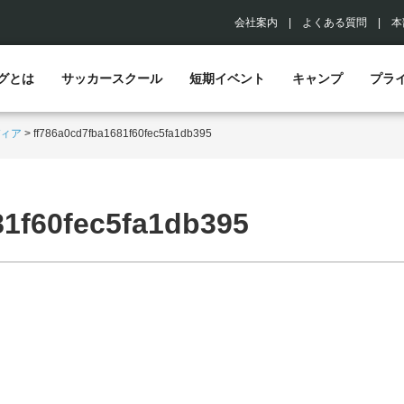
会社案内
|
よくある質問
|
本
グとは
サッカースクール
短期イベント
キャンプ
プラ
ィア
>
ff786a0cd7fba1681f60fec5fa1db395
81f60fec5fa1db395