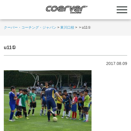
クーバー・コーチング・ジャパン
>
東川口校
>
>
u11①
u11①
2017.08.09