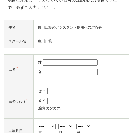
項目の末尾に「
*
」がついているものは必須入力項目ですの
で、必ずご入力ください。
件名
東川口校のアシスタント採用へのご応募
スクール名
東川口校
姓
*
氏名
名
セイ
*
メイ
氏名(カナ)
(全角カタカナ)
生年月日
年
月
日