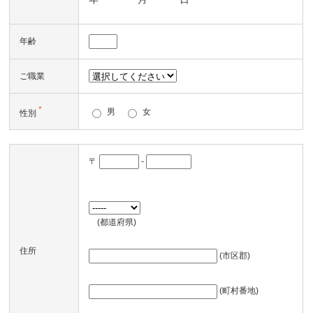
年齢
ご職業
*
男
女
性別
〒
-
(都道府県)
住所
(市区郡)
(町村番地)