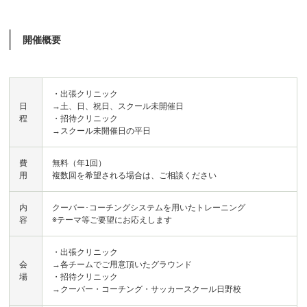
開催概要
・出張クリニック
日
→土、日、祝日、スクール未開催日
程
・招待クリニック
→スクール未開催日の平日
費
無料（年1回）
用
複数回を希望される場合は、ご相談ください
内
クーバー･コーチングシステムを用いたトレーニング
容
※テーマ等ご要望にお応えします
・出張クリニック
会
→各チームでご用意頂いたグラウンド
場
・招待クリニック
→クーバー・コーチング・サッカースクール日野校