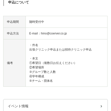
申込について
申込期間
随時受付中
申込方法
E-mail：hino@coerver.co.jp
・件名
出張クリニック申込または招待クリニック申込
・本文
備考
①希望日（複数日お伝えください）
②希望場所
③グループ数と人数
④学年構成
⑤チーム・団体名
イベント情報