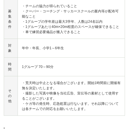
・チームの協力が得られていること
募
・クーバー・コーチング・サッカースクールの案内等が配布可
集
能なこと
条
・1グループの学年差は最大3学年、人数は24名以内
件
・1グループあたり40m×20m程度のスペースが確保できること
・車で練習必要備品が搬入できること
対
年中・年長、小学1～6年生
象
時
1グループ 70～90分
間
・荒天時は中止となる場合がございます。開始1時間前に開催有
無を決定いたします。
そ
・撮影した写真や映像を当社広告、宣伝等の素材として使用す
の
ることがございます。
他
・ケガ等の発生時、応急処置は行ないます。それ以降について
は各チームでの対応をお願いいたします。