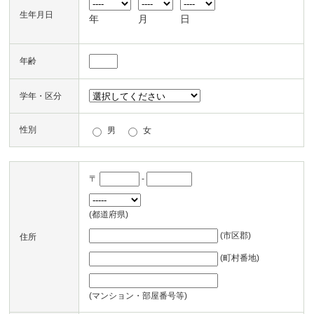
生年月日
年
月
日
年齢
学年・区分
性別
男
女
〒
-
(都道府県)
(市区郡)
住所
(町村番地)
(マンション・部屋番号等)