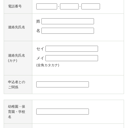
-
-
電話番号
姓
連絡先氏名
名
セイ
連絡先氏名
メイ
(カナ)
(全角カタカナ)
申込者との
ご関係
幼稚園・保
育園・学校
名