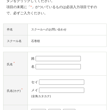
タンをクリックしてください。
項目の末尾に「
*
」がついているものは必須入力項目ですの
で、必ずご入力ください。
件名
スクールへのお問い合わせ
スクール名
石巻校
姓
*
氏名
名
セイ
*
メイ
氏名(カナ)
(全角カタカナ)