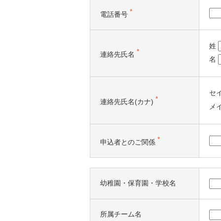
*
電話番号
姓
*
連絡先氏名
名
セ
*
連絡先氏名(カナ)
メ
*
申込者とのご関係
幼稚園・保育園・学校名
所属チーム名