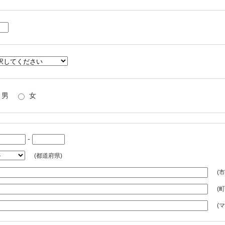
男
女
-
(都道府県)
(
(
(