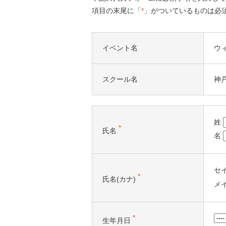
項目の末尾に「
*
」がついているものは必
イベント名
ウ
スクール名
神
姓
*
氏名
名
セ
*
氏名(カナ)
メ
*
生年月日