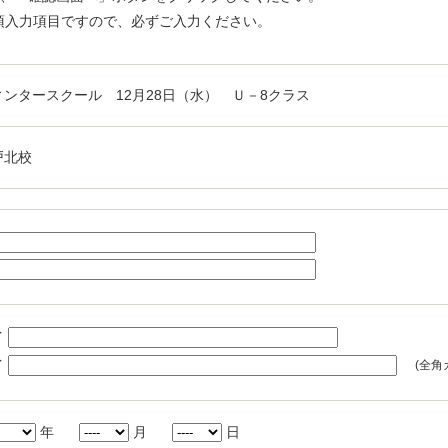
須入力項目ですので、必ずご入力ください。
ィンタースクール 12月28日（水） Ｕ－8クラス
戸北校
イ
イ
(全角
年
月
日