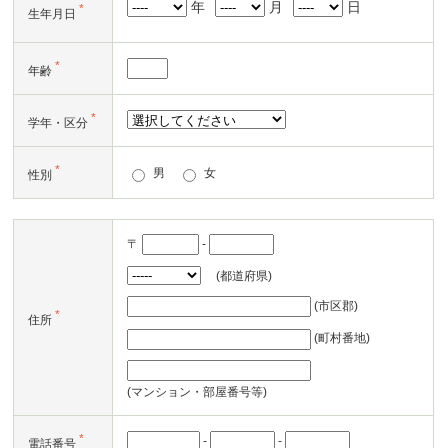
年
月
日
*
生年月日
*
年齢
*
学年・区分
*
男
女
性別
〒
-
(都道府県)
(市区郡)
*
住所
(町村番地)
(マンション・部屋番号等)
*
-
-
電話番号