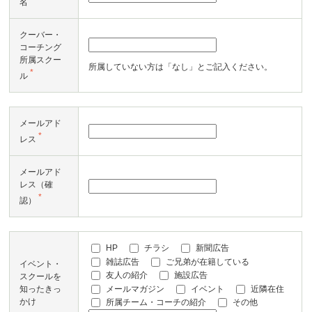
名
クーバー・
コーチング
所属スクー
所属していない方は「なし」とご記入ください。
*
ル
メールアド
*
レス
メールアド
レス（確
*
認）
HP
チラシ
新聞広告
雑誌広告
ご兄弟が在籍している
イベント・
友人の紹介
施設広告
スクールを
メールマガジン
イベント
近隣在住
知ったきっ
かけ
所属チーム・コーチの紹介
その他