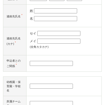
姓
*
連絡先氏名
名
セイ
連絡先氏名
メイ
*
(カナ)
(全角カタカナ)
申込者との
*
ご関係
幼稚園・保
育園・学校
名
所属チーム