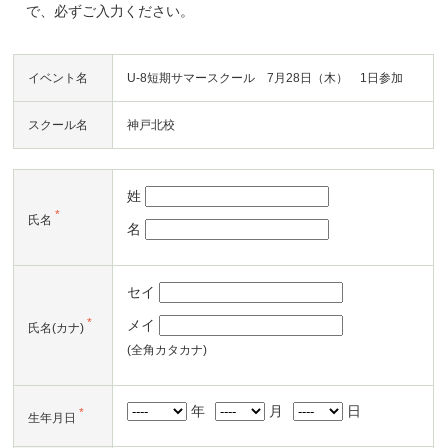
で、必ずご入力ください。
イベント名
U-8短期サマースクール 7月28日（木） 1日参加
スクール名
神戸北校
姓
*
氏名
名
セイ
*
メイ
氏名(カナ)
(全角カタカナ)
年
月
日
*
生年月日