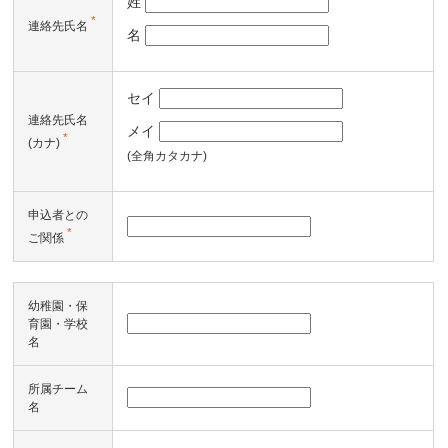
姓
*
連絡先氏名
名
セイ
連絡先氏名
メイ
*
(カナ)
(全角カタカナ)
申込者との
*
ご関係
幼稚園・保
育園・学校
名
所属チーム
名