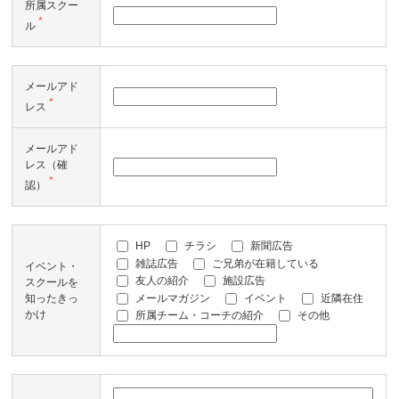
所属スクー
*
ル
メールアド
*
レス
メールアド
レス（確
*
認）
HP
チラシ
新聞広告
雑誌広告
ご兄弟が在籍している
イベント・
友人の紹介
施設広告
スクールを
メールマガジン
イベント
近隣在住
知ったきっ
かけ
所属チーム・コーチの紹介
その他