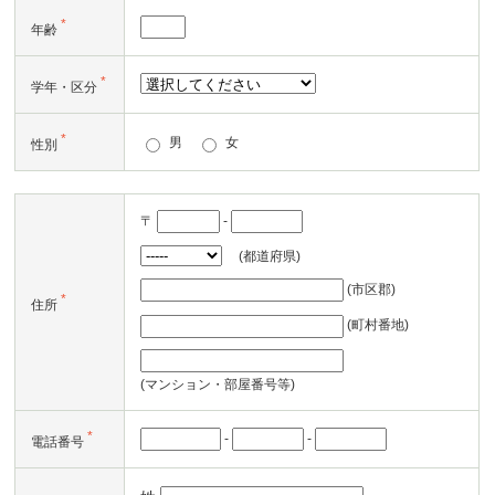
*
年齢
*
学年・区分
*
男
女
性別
〒
-
(都道府県)
(市区郡)
*
住所
(町村番地)
(マンション・部屋番号等)
*
-
-
電話番号