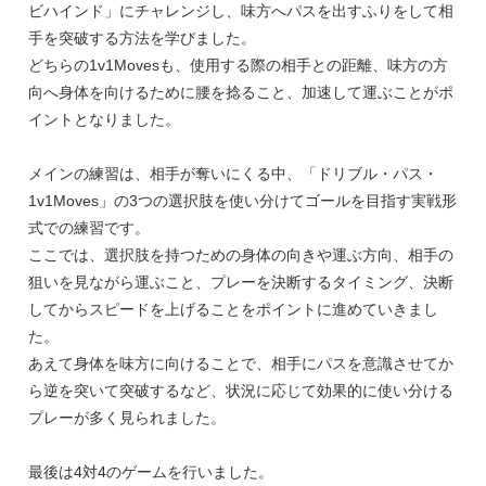
ビハインド」にチャレンジし、味方へパスを出すふりをして相
手を突破する方法を学びました。
どちらの1v1Movesも、使用する際の相手との距離、味方の方
向へ身体を向けるために腰を捻ること、加速して運ぶことがポ
イントとなりました。
メインの練習は、相手が奪いにくる中、「ドリブル・パス・
1v1Moves」の3つの選択肢を使い分けてゴールを目指す実戦形
式での練習です。
ここでは、選択肢を持つための身体の向きや運ぶ方向、相手の
狙いを見ながら運ぶこと、プレーを決断するタイミング、決断
してからスピードを上げることをポイントに進めていきまし
た。
あえて身体を味方に向けることで、相手にパスを意識させてか
ら逆を突いて突破するなど、状況に応じて効果的に使い分ける
プレーが多く見られました。
最後は4対4のゲームを行いました。