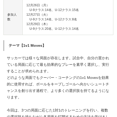
12月26日（月）
U-9クラス:14名、U-12クラス:15名
参加人
12月27日（火）
数
U-9クラス:14名、U-12クラス:8名
12月29日（木）
U-9クラス:20名、U-12クラス:14名
テーマ【1v1 Moves】
サッカーでは様々な局面が存在します。試合中、自分の置かれ
ている局面に応じて最も効果的なプレーを素早く選択し、実行
することが求められます。
どのような局面でもクーバー・コーチングの1v1 Movesを効果
的に使用すれば、ボールをキープしゴールへ向かいシュートチ
ャンスを創り出す過程で、より多くの選択肢を持てるようにな
ります。
今回は、3つの局面に応じた1対1のトレーニングを行い、複数
の選択肢を持ちながら各局面を打開するための方法を学びまし