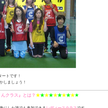
タートです！
動かしましょう！
さんクラス』とは？
★
★
★
★
★
★
★
★
★
★
象にした誰でも参加できる
レディースクラス
です。