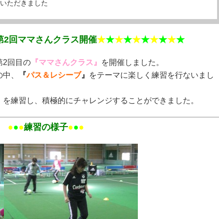
ていただきました
第2回ママさんクラス開催
★
★
★
★
★
★
★
★
★
★
第2回目の
『ママさんクラス』
を開催しました。
の中、
『
パス＆レシーブ
』
をテーマに楽しく練習を行ないまし
』
を練習し、積極的にチャレンジすることができました。
●
●
●
練習の様子
●
●
●