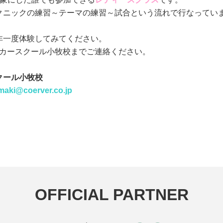
クニックの練習～テーマの練習～試合という流れで行なってい
非一度体験してみてください。
ッカースクール小牧校までご連絡ください。
クール小牧校
maki@coerver.co.jp
OFFICIAL PARTNER