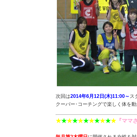
次回は
2014年6月12日(木)11:00～
ス
クーバー･コーチングで楽しく体を
★
★
★
★
★
★
★
★
★
★
★
『ママ
毎月第2木曜日
に開催される女性を対