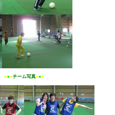
●
●
●
チーム写真
●
●
●