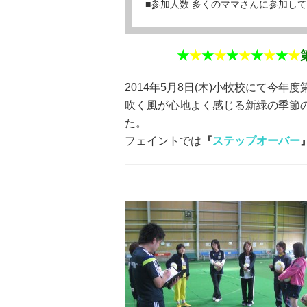
■参加人数 多くのママさんに参加し
★
★
★
★
★
★
★
★
★
★
2014年5月8日(木)小牧校にて今年度
吹く風が心地よく感じる新緑の季節
た。
フェイントでは
『
ステップオーバー