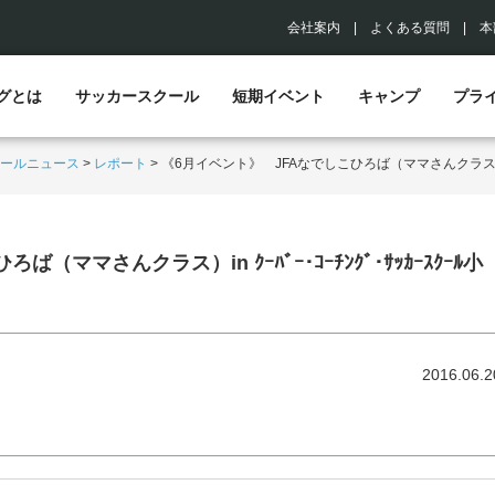
会社案内
|
よくある質問
|
本
グとは
サッカースクール
短期イベント
キャンプ
プラ
ールニュース
>
レポート
>
《6月イベント》 JFAなでしこひろば（ママさんクラス）in ｸ
ママさんクラス）in ｸｰﾊﾞｰ･ｺｰﾁﾝｸﾞ･ｻｯｶｰｽｸｰﾙ小
2016.06.2