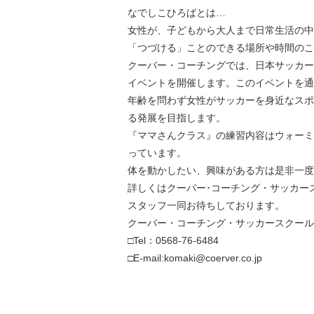
なでしこひろばとは…
女性が、子どもから大人まで日常生活の中
「つづける」ことのできる場所や時間のこ
クーバー・コーチングでは、日本サッカー
イベントを開催します。このイベントを通
年齢を問わず女性がサッカーを身近なスポ
る発展を目指します。
『ママさんクラス』の練習内容はウォーミ
っています。
体を動かしたい、興味がある方は是非一度
詳しくはクーバー･コーチング・サッカー
スタッフ一同お待ちしております。
クーバー・コーチング・サッカースクール
□Tel：0568-76-6484
□E-mail:komaki@coerver.co.jp