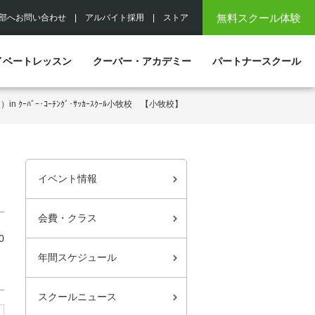
無料スクール体験
部へお問い合わせ
|
アルバイト採用
|
ストア
イベートレッスン
クーバー・アカデミー
パートナースクール
ｰﾊﾞｰ･ｺｰﾁﾝｸﾞ･ｻｯｶｰｽｸｰﾙ小牧校 【小牧校】
イベント情報
会費・クラス
0
年間スケジュール
スクールニュース