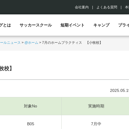
会社案内
|
よくある質問
|
本
グとは
サッカースクール
短期イベント
キャンプ
プラ
ールニュース
>
@ホーム
>
7月のホームプラクティス 【小牧校】
牧校】
2025.05.1
対象No
実施時期
B05
7月中