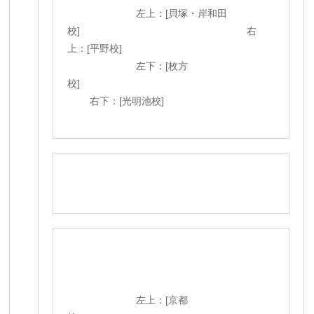
左上：[貝塚・岸和田
校] 右
上：[平野校]
左下：[枚方
校]
右下：[光明池校]
左上：[京都