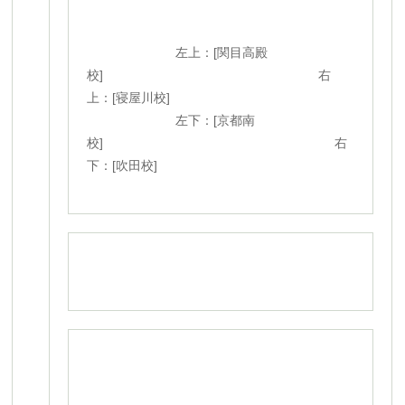
左上：[関目高殿
校] 右
上：[寝屋川校]
左下：[京都南
校] 右
下：[吹田校]