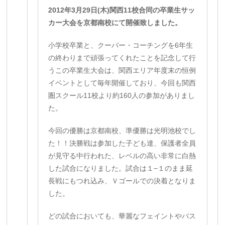
2012年3月29日(木)関西11校合同の卒業生サッ
カー大会を京都南校にて開催致しました。
小学校卒業と、クーバー・コーチングを6年生
の終わりまで頑張ってくれたことを記念して行
うこの卒業生大会は、関西エリア年度末の恒例
イベントとして毎年開催しており、今回も関西
圏スクール11校より約160人の参加がありまし
た。
今回の優勝は京都南校、準優勝は光明池校でし
た！！決勝戦は参加した子ども達、保護者全員
が見守る中行われた、レベルの高い非常に白熱
した試合になりました。試合は１−１のまま延
長戦にもつれ込み、Ｖゴールでの決着となりま
した。
どの試合においても、華麗なフェイントやパス