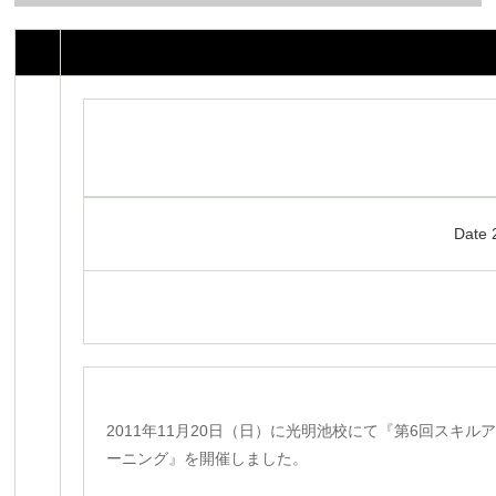
Date 
2011年11月20日（日）に光明池校にて『第6回スキル
ーニング』を開催しました。