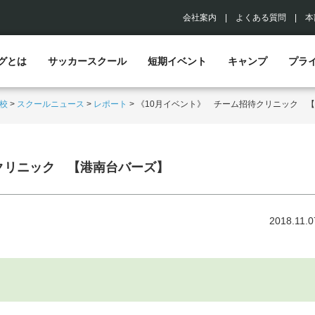
会社案内
|
よくある質問
|
本
グとは
サッカースクール
短期イベント
キャンプ
プラ
校
>
スクールニュース
>
レポート
>
《10月イベント》 チーム招待クリニック 
クリニック 【港南台バーズ】
2018.11.0