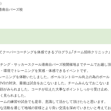
水）
港南台バーズ校
2日間にてクーバーコーチングを体感できるプログラム｢チーム招待クリニック｣
チング・サッカースクール港南台バーズ校開催地までチームでお越し頂
・環境でトレーニングを実感・体感できるイベントです。
レーニングを体験いたしました。ボールコントロール向上の為のボール
、2V2の対決、最後は試合をおこないました。チームみんなでおこないま
顔がみられました。コーチが伝えた大事なポイントしっかり受け止め、
く見られました。
ームの練習や試合でも是非、意識して活かして頂けたらと思います。
な活動を通じて地域の皆様とより良い交流を深めていきたいと考えてお