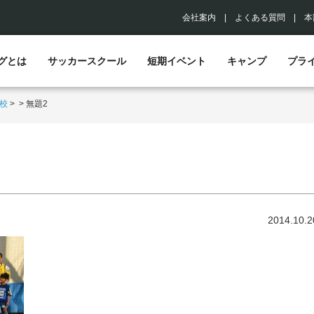
会社案内
|
よくある質問
|
本
グとは
サッカースクール
短期イベント
キャンプ
プラ
校
>
>
無題2
2014.10.2