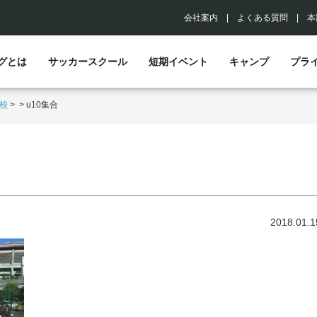
会社案内
|
よくある質問
|
本
グとは
サッカースクール
短期イベント
キャンプ
プラ
校
>
>
u10集合
2018.01.1