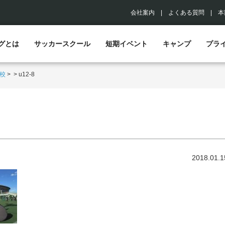
会社案内
|
よくある質問
|
本
グとは
サッカースクール
短期イベント
キャンプ
プラ
校
>
>
u12-8
2018.01.1