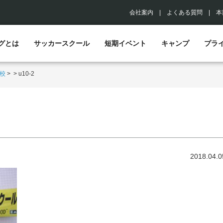
会社案内
|
よくある質問
|
本
グとは
サッカースクール
短期イベント
キャンプ
プラ
校
>
>
u10-2
2018.04.0