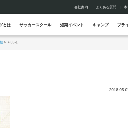
会社案内
|
よくある質問
|
本
グとは
サッカースクール
短期イベント
キャンプ
プラ
校
>
>
u8-1
2018.05.0