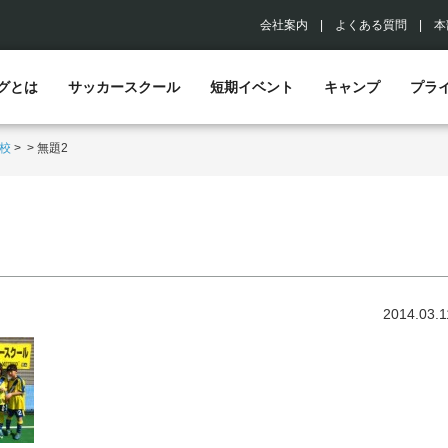
会社案内
|
よくある質問
|
本
グとは
サッカースクール
短期イベント
キャンプ
プラ
校
>
>
無題2
2014.03.1