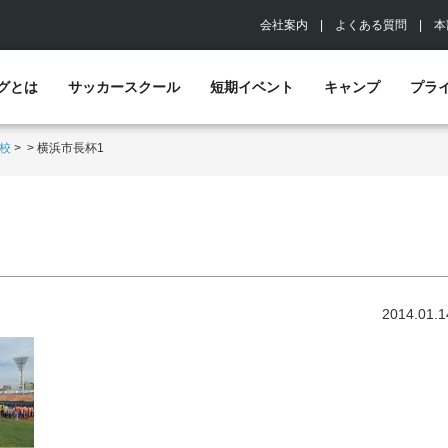
会社案内
|
よくある質問
|
本
グとは
サッカースクール
短期イベント
キャンプ
プラ
校
>
>
横浜市長杯1
2014.01.1