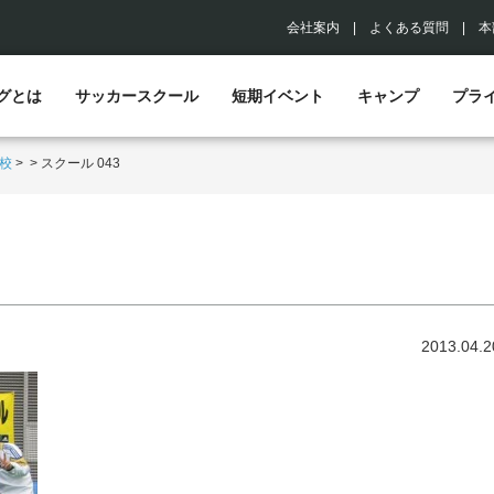
会社案内
|
よくある質問
|
本
グとは
サッカースクール
短期イベント
キャンプ
プラ
校
>
>
スクール 043
2013.04.2