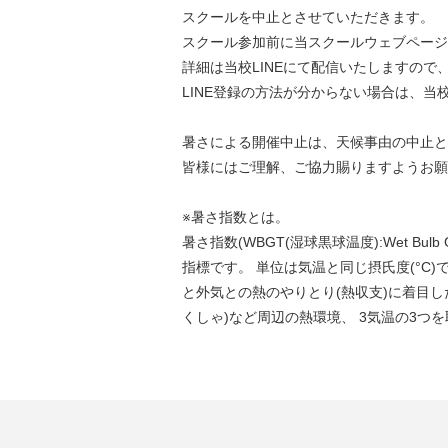
スクールを中止とさせていただきます。
スクール参加前に当スクールウェブページ
詳細は当校LINEにて配信いたしますので
LINE登録の方法が分からない場合は、当
暑さによる開催中止は、天候事由の中止と
皆様にはご理解、ご協力賜りますようお願
※暑さ指数とは。
暑さ指数(WBGT(湿球黒球温度):Wet Bul
指標です。 単位は気温と同じ摂氏度(°C
と外気との熱のやりとり(熱収支)に着目し
くしゃ)など周辺の熱環境、 3気温の3つ