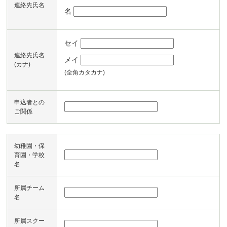
連絡先氏名
名
セイ
連絡先氏名
メイ
(カナ)
(全角カタカナ)
申込者との
ご関係
幼稚園・保
育園・学校
名
所属チーム
名
所属スクー