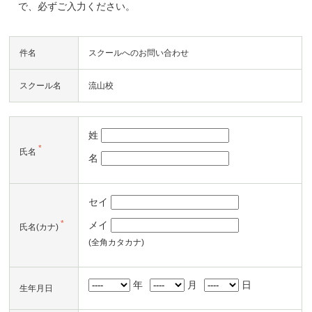
で、必ずご入力ください。
件名
スクールへのお問い合わせ
スクール名
流山校
姓
*
氏名
名
セイ
*
メイ
氏名(カナ)
(全角カタカナ)
年
月
日
生年月日