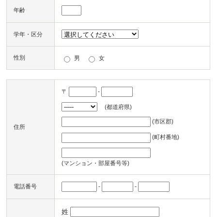
年齢
学年・区分
性別
男
女
〒
-
(都道府県)
(市区郡)
住所
(町村番地)
(マンション・部屋番号等)
-
-
電話番号
姓