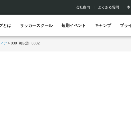
会社案内
|
よくある質問
|
本
グとは
サッカースクール
短期イベント
キャンプ
プラ
ィア
>
030_梅沢崇_0002