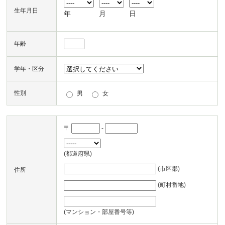
生年月日
年
月
日
年齢
学年・区分
性別
男
女
〒
-
(都道府県)
(市区郡)
住所
(町村番地)
(マンション・部屋番号等)