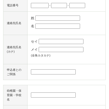
-
-
電話番号
姓
連絡先氏名
名
セイ
連絡先氏名
メイ
(カナ)
(全角カタカナ)
申込者との
ご関係
幼稚園・保
育園・学校
名