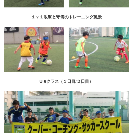
１ｖ１攻撃と守備のトレーニング風景
U-6クラス（１日目/２日目）