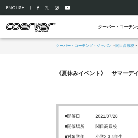
クーバー・コーチン
クーバー・コーチング・ジャパン
>
関目高殿校
>
《夏休みイベント》 サマーデ
■開催日
2021/07/28
■開催場所
関目高殿校
■対象学年
小学2,3,4年生