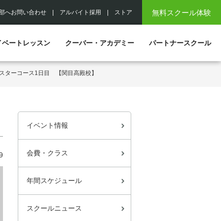
無料スクール体験
部へお問い合わせ
|
アルバイト採用
|
ストア
イベートレッスン
クーバー・アカデミー
パートナースクール
スターコース1日目 【関目高殿校】
イベント情報
会費・クラス
9
年間スケジュール
スクールニュース