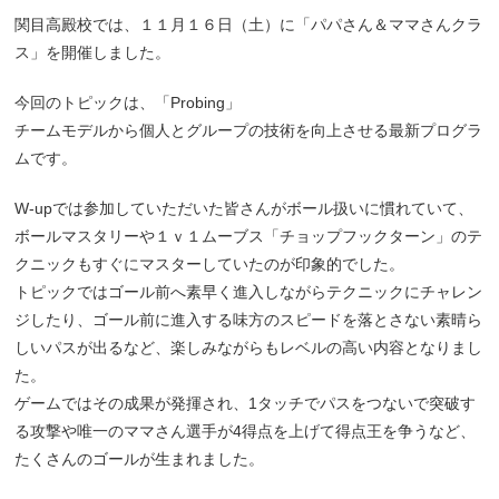
関目高殿校では、１１月１６日（土）に「パパさん＆ママさんクラ
ス」を開催しました。
今回のトピックは、「Probing」
チームモデルから個人とグループの技術を向上させる最新プログラ
ムです。
W-upでは参加していただいた皆さんがボール扱いに慣れていて、
ボールマスタリーや１ｖ１ムーブス「チョップフックターン」のテ
クニックもすぐにマスターしていたのが印象的でした。
トピックではゴール前へ素早く進入しながらテクニックにチャレン
ジしたり、ゴール前に進入する味方のスピードを落とさない素晴ら
しいパスが出るなど、楽しみながらもレベルの高い内容となりまし
た。
ゲームではその成果が発揮され、1タッチでパスをつないで突破す
る攻撃や唯一のママさん選手が4得点を上げて得点王を争うなど、
たくさんのゴールが生まれました。