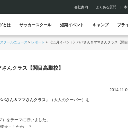
会社案内
|
よくある質問
|
本
グとは
サッカースクール
短期イベント
キャンプ
プラ
スクールニュース
>
レポート
>
《11月イベント》パパさん＆ママさんクラス【関
マさんクラス【関目高殿校】
2014.11.0
パパさん＆ママさんクラス
』（大人のクーバー）を
ィング）をテーマに行いました。
流せましたね！？