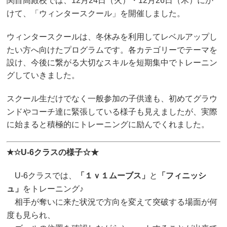
関目高殿校では、12月24日（火）・12月26日（木）にか
けて、「ウィンタースクール」を開催しました。
ウィンタースクールは、冬休みを利用して
レベルアップし
たい方へ向けたプログラムです。
各カテゴリーでテーマを
設け、今後に繋がる大切なスキルを短期集中でトレーニン
グしていきました。
スクール生だけでなく一般参加の子供達も、初めてグラウ
ンドや
コーチ達に緊張している様子も見えましたが、
実際
に始まると積極的にトレーニングに励んでくれました。
★☆U-6クラスの様子☆★
U-6クラスでは、
「１ｖ１ムーブス」
と
「フィニッシ
ュ」
をトレーニング♪
相手が奪いに来た状況で方向を変えて突破する場面が何
度も見られ、