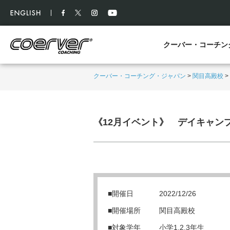
クーバー・コーチン
クーバー・コーチング・ジャパン
>
関目高殿校
>
《12月イベント》 デイキャンプ 
■開催日
2022/12/26
■開催場所
関目高殿校
■対象学年
小学1,2,3年生