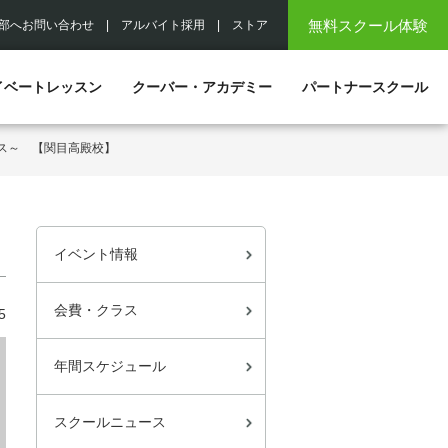
無料スクール体験
部へお問い合わせ
|
アルバイト採用
|
ストア
イベートレッスン
クーバー・アカデミー
パートナースクール
コース～ 【関目高殿校】
イベント情報
会費・クラス
5
年間スケジュール
スクールニュース