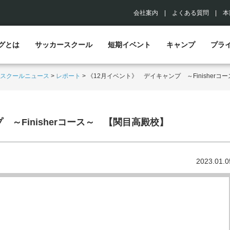
会社案内
|
よくある質問
|
本
グとは
サッカースクール
短期イベント
キャンプ
プラ
スクールニュース
>
レポート
>
《12月イベント》 デイキャンプ ～Finisher
～Finisherコース～ 【関目高殿校】
2023.01.0