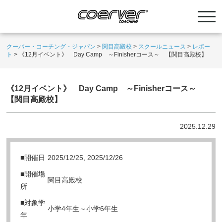
クーバー・コーチング・ジャパン
>
関目高殿校
>
スクールニュース
>
レポー
ト
>
《12月イベント》 Day Camp ～Finisherコース～ 【関目高殿校】
《12月イベント》 Day Camp ～Finisherコース～
【関目高殿校】
2025.12.29
■開催日
2025/12/25, 2025/12/26
■開催場
関目高殿校
所
■対象学
小学4年生～小学6年生
年