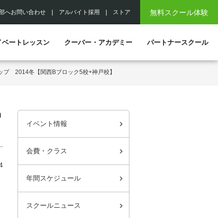
無料スクール体験
部へお問い合わせ
|
アルバイト採用
|
ストア
イベートレッスン
クーバー・アカデミー
パートナースクール
プ 2014冬【関西Bブロック5校+神戸校】
神
イベント情報
会費・クラス
4
年間スケジュール
スクールニュース