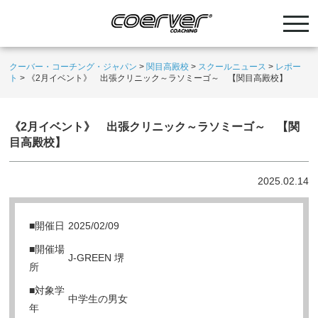
クーバー・コーチング・ジャパン
>
関目高殿校
>
スクールニュース
>
レポー
ト
>
《2月イベント》 出張クリニック～ラソミーゴ～ 【関目高殿校】
《2月イベント》 出張クリニック～ラソミーゴ～ 【関
目高殿校】
2025.02.14
■開催日
2025/02/09
■開催場
J-GREEN 堺
所
■対象学
中学生の男女
年