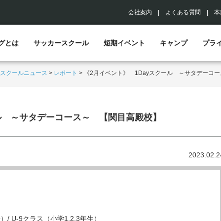
会社案内
|
よくある質問
|
本
グとは
サッカースクール
短期イベント
キャンプ
プラ
スクールニュース
>
レポート
>
《2月イベント》 1Dayスクール ～サタデーコ
ール ～サタデーコース～ 【関目高殿校】
2023.02.2
）/ U-9クラス（小学1,2,3年生）