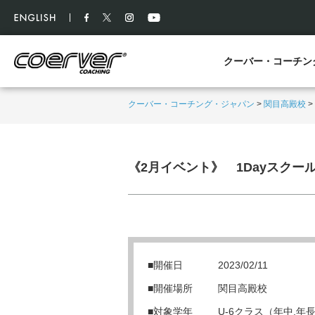
クーバー・コーチン
クーバー・コーチング・ジャパン
>
関目高殿校
>
《2月イベント》 1Dayスク
■開催日
2023/02/11
■開催場所
関目高殿校
■対象学年
U-6クラス（年中,年長