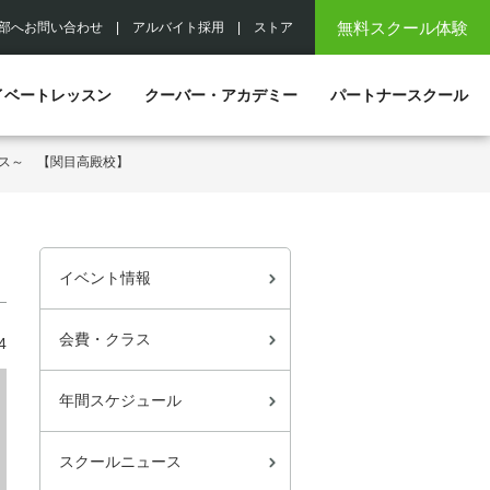
無料スクール体験
部へお問い合わせ
|
アルバイト採用
|
ストア
イベートレッスン
クーバー・アカデミー
パートナースクール
ース～ 【関目高殿校】
イベント情報
会費・クラス
4
年間スケジュール
スクールニュース