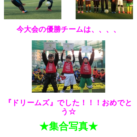
今大会の優勝チームは、、、、
『ドリームズ』でした！！！おめでと
う☆
★集合写真★