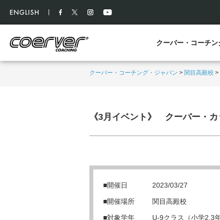
クーバー・コーチン
クーバー・コーチング・ジャパン
>
関目高殿校
>
《3月イベント》 クーバー・カ
■開催日
2023/03/27
■開催場所
関目高殿校
■対象学年
U-9クラス（小学2,3