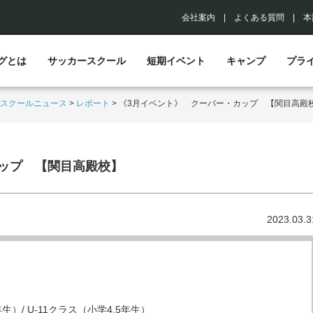
会社案内
|
よくある質問
|
本
グとは
サッカースクール
短期イベント
キャンプ
プラ
スクールニュース
>
レポート
>
《3月イベント》 クーバー・カップ 【関目高殿
ップ 【関目高殿校】
2023.03.3
年生）/ U-11クラス（小学4,5年生）