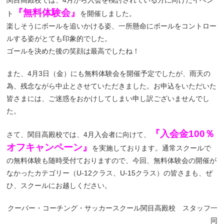
関目高殿校では、4月から入会を検討されている方に向けたイベン
『無料体験会』
ト
を開催しました。
楽しそうにボールを追いかける姿、一所懸命にボールをコントロー
ルする姿がとても印象的でした。
ゴールを決めた後の笑顔は最高でしたね！
また、4月3日（金）にも無料体験会を開催予定でしたが、雨天の
為、残念ながら中止とさせていただきました。お申込をいただいた
皆さまには、ご迷惑をおかけしてしまい申し訳ございませんでし
た。
『入会金100％
さて、関目高殿校では、4月入会者に向けて、
オフキャンペーン』
を実施しております。通常スクールで
の無料体験も随時受付ておりますので、今回、無料体験会の開催が
なかったカテゴリー（U-12クラス、U-15クラス）の皆さまも、ぜ
ひ、スクールにお越しください。
クーバー・コーチング・サッカースクール関目高殿校 スタッフ一
同