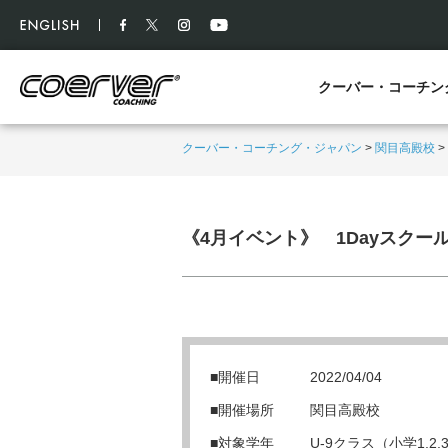
クーバー・コーチン
クーバー・コーチング・ジャパン
>
関目高殿校
>
《4月イベント》 1Dayスクー
■開催日
2022/04/04
■開催場所
関目高殿校
■対象学年
U-9クラス（小学1,2,