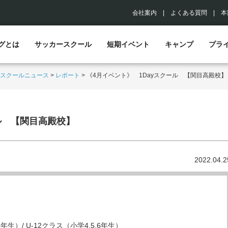
会社案内
|
よくある質問
|
本
グとは
サッカースクール
短期イベント
キャンプ
プラ
スクールニュース
>
レポート
>
《4月イベント》 1Dayスクール 【関目高殿校】
ル 【関目高殿校】
2022.04.2
3年生）/ U-12クラス（小学4,5,6年生）