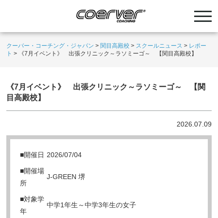
クーバー・コーチング・ジャパン
>
関目高殿校
>
スクールニュース
>
レポー
ト
>
《7月イベント》 出張クリニック～ラソミーゴ～ 【関目高殿校】
《7月イベント》 出張クリニック～ラソミーゴ～ 【関
目高殿校】
2026.07.09
■開催日
2026/07/04
■開催場
J-GREEN 堺
所
■対象学
中学1年生～中学3年生の女子
年