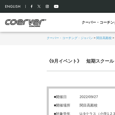
クーバー・コーチン
クーバー・コーチング・ジャパン
>
関目高殿校
>
《9月イベント》 短期スクール
■開催日
2022/09/27
■開催場所
関目高殿校
■対象学年
U-9クラス（小学1,2