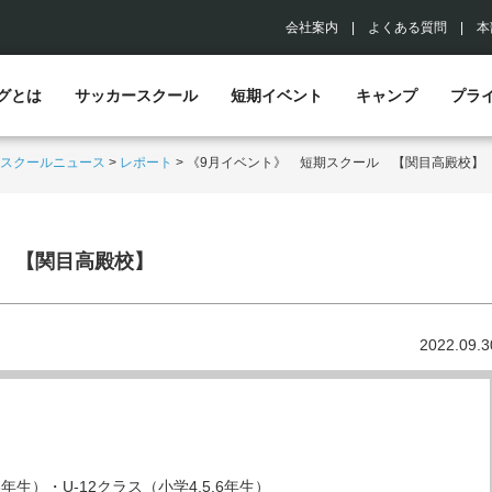
会社案内
|
よくある質問
|
本
グとは
サッカースクール
短期イベント
キャンプ
プラ
スクールニュース
>
レポート
>
《9月イベント》 短期スクール 【関目高殿校】
 【関目高殿校】
2022.09.3
,3年生）・U-12クラス（小学4,5,6年生）