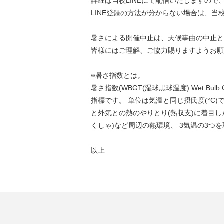
詳細は当校LINEにて配信いたしますので
LINE登録の方法が分からない場合は、当
暑さによる開催中止は、天候事由の中止と
皆様にはご理解、ご協力賜りますようお願
※暑さ指数とは。
暑さ指数(WBGT(湿球黒球温度):Wet Bul
指標です。 単位は気温と同じ摂氏度(°C
と外気との熱のやりとり(熱収支)に着目し
くしゃ)など周辺の熱環境、 3気温の3つ
以上