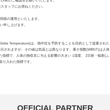
、LINEのご確認をお願いいたします。
校スタッフにお尋ねください。
同様の運用といたします。
い申し上げます。
b Globe Temperature)は、熱中症を予防することを目的として提案された
)で示されますが、その値は気温とは異なります。暑さ指数(WBGT)は人体
た指標で、人体の熱収支に与える影響の大きい 1湿度、 2日射・輻射(ふ
を取り入れた指標です。
OFFICIAL PARTNER