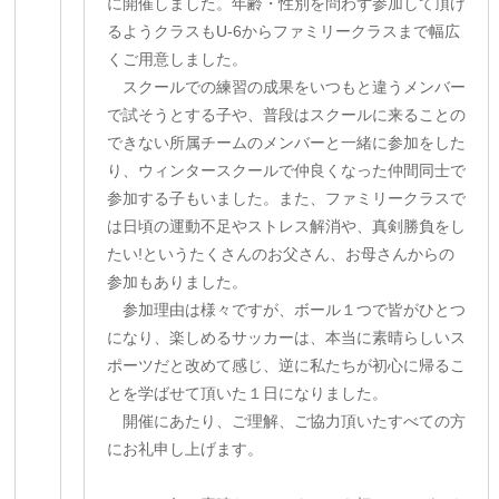
に開催しました。年齢・性別を問わず参加して頂け
るようクラスもU-6からファミリークラスまで幅広
くご用意しました。
スクールでの練習の成果をいつもと違うメンバー
で試そうとする子や、普段はスクールに来ることの
できない所属チームのメンバーと一緒に参加をした
り、ウィンタースクールで仲良くなった仲間同士で
参加する子もいました。また、ファミリークラスで
は日頃の運動不足やストレス解消や、真剣勝負をし
たい!というたくさんのお父さん、お母さんからの
参加もありました。
参加理由は様々ですが、ボール１つで皆がひとつ
になり、楽しめるサッカーは、本当に素晴らしいス
ポーツだと改めて感じ、逆に私たちが初心に帰るこ
とを学ばせて頂いた１日になりました。
開催にあたり、ご理解、ご協力頂いたすべての方
にお礼申し上げます。